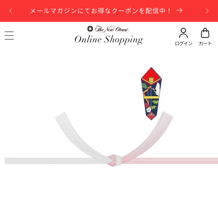
コンテンツに進む
メールマガジンにてお得なクーポンを配信中！
お届
ログイン
カート
商品情報にスキップ